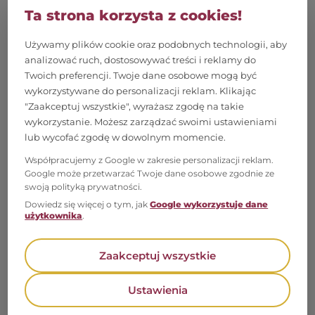
2009/2010 r.
Ta strona korzysta z cookies!
Czy ogrzewanie na podczerwień wpływa na
Używamy plików cookie oraz podobnych technologii, aby
analizować ruch, dostosowywać treści i reklamy do
ogólne samopoczucie?
Twoich preferencji. Twoje dane osobowe mogą być
wykorzystywane do personalizacji reklam. Klikając
Nie, jedyną zmianą pozytywną jest mniejszy
"Zaakceptuj wszystkie", wyrażasz zgodę na takie
ruch powietrza, więc kurz nie krąży w
wykorzystanie. Możesz zarządzać swoimi ustawieniami
lub wycofać zgodę w dowolnym momencie.
powietrzu.
Współpracujemy z Google w zakresie personalizacji reklam.
Google może przetwarzać Twoje dane osobowe zgodnie ze
swoją polityką prywatności.
Dowiedz się więcej o tym, jak
Google wykorzystuje dane
użytkownika
.
Jak dobrać moc
Zaakceptuj wszystkie
ogrzewania na
podczerwień do
Ustawienia