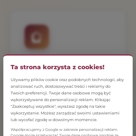
Wizja: W Kierunku
Ta strona korzysta z cookies!
Nieskończonych
Używamy plików cookie oraz podobnych technologii, aby
Możliwości
analizować ruch, dostosowywać treści i reklamy do
Twoich preferencji. Twoje dane osobowe mogą być
Podobnie jak odkrywcy
wykorzystywane do personalizacji reklam. Klikając
"Zaakceptuj wszystkie", wyrażasz zgodę na takie
przemierzający kosmos, w ICBM
wykorzystanie. Możesz zarządzać swoimi ustawieniami
Polska szukamy nowych,
lub wycofać zgodę w dowolnym momencie.
niezbadanych obszarów w
Współpracujemy z Google w zakresie personalizacji reklam.
marketingu cyfrowym. Nasza wizja
Google może przetwarzać Twoje dane osobowe zgodnie ze