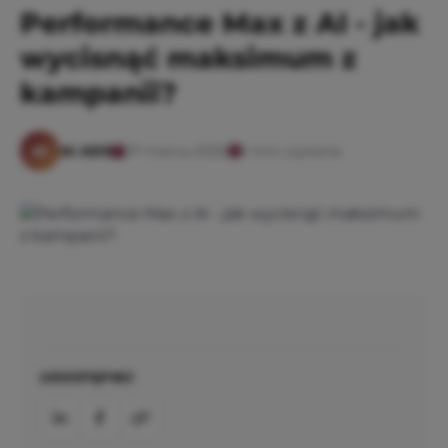
Performance Max z AI - jak
wycisnąć maksimum z
kampanii?
AI
07 marca 2026
1 min czytania
AI ADS
UDOSTĘPNIJ