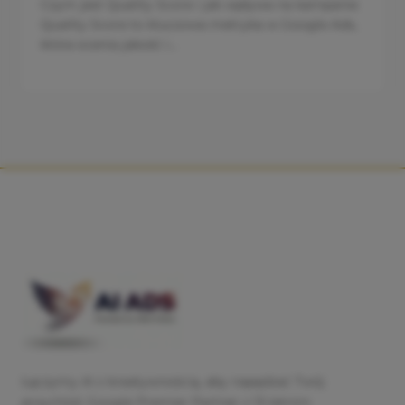
Czym jest Quality Score i jak wpływa na kampanie
Quality Score to kluczowa metryka w Google Ads,
która ocenia jakość i...
Łączymy AI z kreatywnością, aby napędzać Twój
przychód. Google Premier Partner z 13-letnim