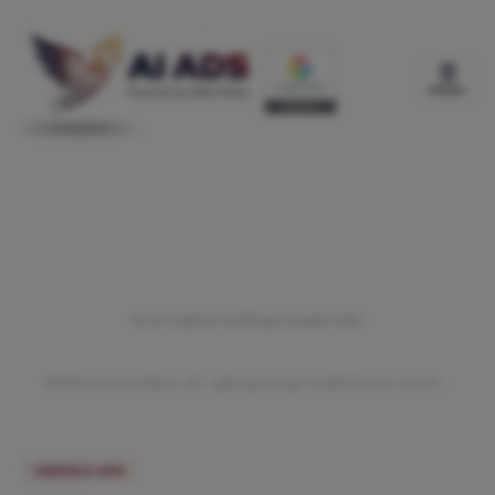
☰
MENU
Strona główna
/
Blog
/
Google Ads
/
Performance Max z AI - jak wycisnąć maksimum z kam...
GOOGLE ADS