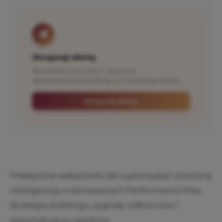
Otrzymaj ofertę
Skontaktuj się z nami i otrzymaj
spersonalizowaną ofertę na marketing online.
Otrzymaj ofertę
Praktyczne wskazówki jak wykorzystać sztuczną
inteligencję w kampaniach Performance Max.
Strategie biddingu, sygnały odbiorców i
optymalizacja zasobów.