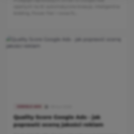
Przegląd najnowszych zmian w Google Ads
opartych na AI: automatyczne kreacje, inteligentne
bidding, Power Pair i nowe fo...
08 kwi 2026
GOOGLE ADS
Quality Score Google Ads - jak
poprawić ocenę jakości reklam