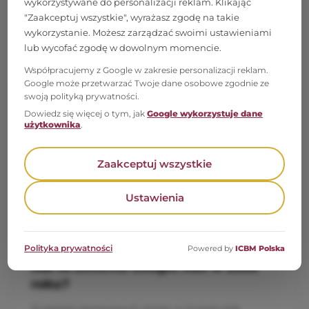
wykorzystywane do personalizacji reklam. Klikając
"Zaakceptuj wszystkie", wyrażasz zgodę na takie
wykorzystanie. Możesz zarządzać swoimi ustawieniami
Powiązane artykuły
lub wycofać zgodę w dowolnym momencie.
Współpracujemy z Google w zakresie personalizacji reklam.
Google może przetwarzać Twoje dane osobowe zgodnie ze
swoją polityką prywatności.
Dowiedz się więcej o tym, jak
Google wykorzystuje dane
użytkownika
.
Zaakceptuj wszystkie
Ustawienia
04 lut 2026
GOOGLE ADS
Polityka prywatności
Powered by
ICBM Polska
Jak AI zmienia Google Ads w 2026
roku?